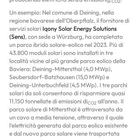
di CO2
Un esempio: Nel comune di Deining, nella
regione bavarese dell’Oberpflalz, il fornitore di
servizi solari
Iqony Solar Energy Solutions
(Sens)
, con sede a Würzburg, ha completato
un parco ibrido solare-eolico nel 2023. Più di
43.800 moduli solari sono installati in tre
località vicine al più grande parco eolico della
Baviera: Deining-Mittersthal (4,0 MWp),
Seubersdorf-Batzhausen (15,0 MWp) e
Deining-Unterbuchfeld (4,5 MWp). I tre parchi
solari da soli consentono di risparmiare quasi
11.150 tonnellate di emissioni di
all’anno. Il
CO2
parco solare di Mittersthal è attraversato da
un cavo a media tensione, attraverso il quale
l’elettricità generata dal parco eolico esistente
e dal nuovo parco solare viene trasportata