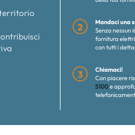
territorio
Mandaci una s
2
Senza nessun 
ontribuisci
fornitura elett
tiva
con tutti i dett
Chiamaci!
3
Con piacere ri
5100
e approfo
telefonicament