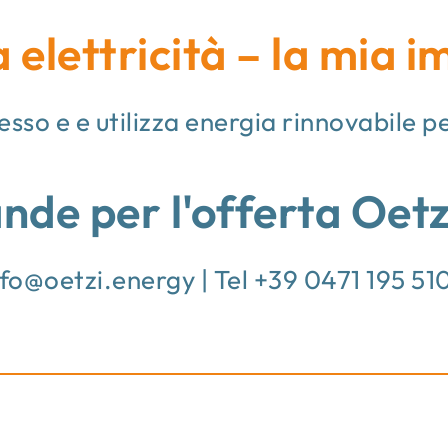
 elettricità – la mia 
desso e e utilizza energia rinnovabile p
de per l'offerta Oet
nfo@oetzi.energy
| Tel +39 0471 195 51