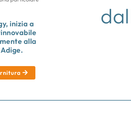
dal
y, inizia a
rinnovabile
amente alla
 Adige.
ornitura