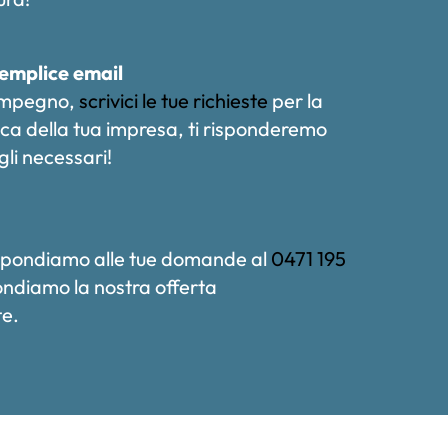
emplice email
impegno,
scrivici le tue richieste
per la
rica della tua impresa, ti risponderemo
agli necessari!
spondiamo alle tue domande al
0471 195
ndiamo la nostra offerta
e.