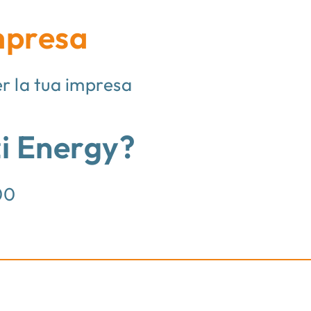
impresa
er la tua impresa
zi Energy?
00