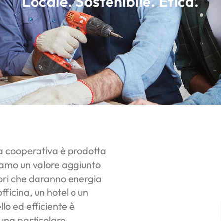
Locale. Sostenibile. Etica.
ra cooperativa è prodotta
iamo un valore aggiunto
ori che daranno energia
fficina, un hotel o un
llo ed efficiente è
 una particolare