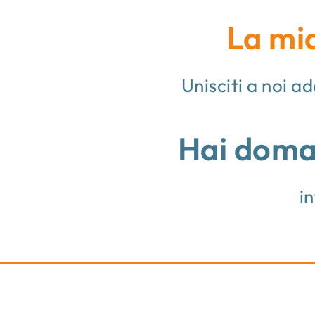
La mia
Unisciti a noi a
Hai doman
i