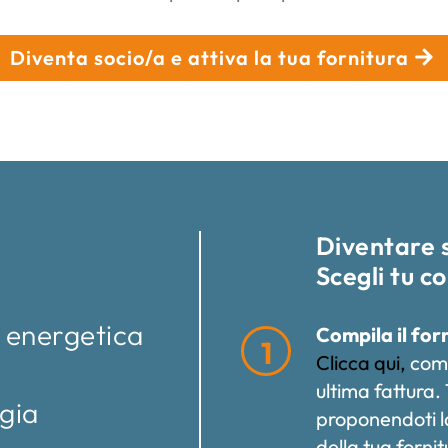
Diventa socio/a e attiva la tua fornitura
Diventare s
Scegli tu c
e energetica
Compila il fo
1
Clicca qui,
compi
ultima fattura.
gia
proponendoti la
della tua fornit