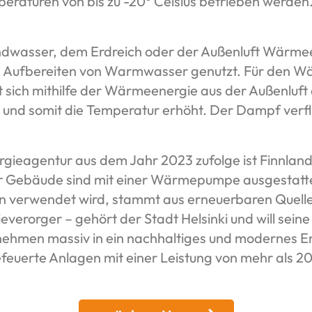
turen von bis zu -20° Celsius betrieben werden. D
wasser, dem Erdreich oder der Außenluft Wärmeen
as Aufbereiten von Warmwasser genutzt. Für den W
mt sich mithilfe der Wärmeenergie aus der Außenlu
k und somit die Temperatur erhöht. Der Dampf verfl
rgieagentur aus dem Jahr 2023 zufolge ist Finnland
r Gebäude sind mit einer Wärmepumpe ausgestattet.
en verwendet wird, stammt aus erneuerbaren Quelle
everorger – gehört der Stadt Helsinki und will sein
rnehmen massiv in ein nachhaltiges und modernes E
efeuerte Anlagen mit einer Leistung von mehr als 