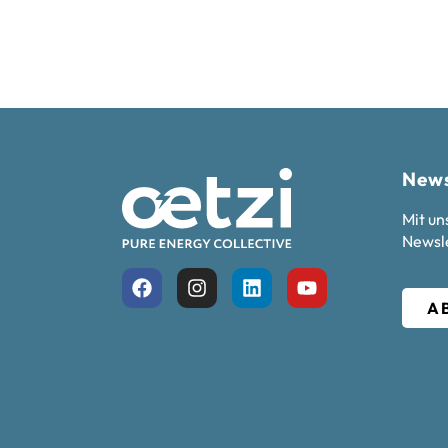
News
Mit un
Newsle
A